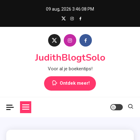
Skip
09 aug, 2026
3:46:09 PM
to
content
JudithBlogtSolo
Voor al je boekentips!
Ontdek meer!