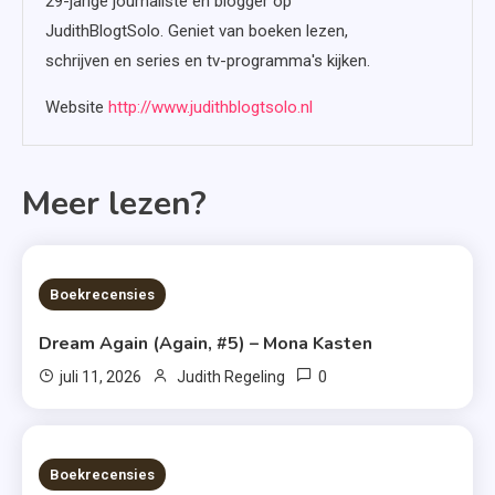
29-jarige journaliste en blogger op
JudithBlogtSolo. Geniet van boeken lezen,
schrijven en series en tv-programma's kijken.
Website
http://www.judithblogtsolo.nl
Meer lezen?
6 MINS READ
Boekrecensies
Dream Again (Again, #5) – Mona Kasten
0
juli 11, 2026
Judith Regeling
6 MINS READ
Boekrecensies