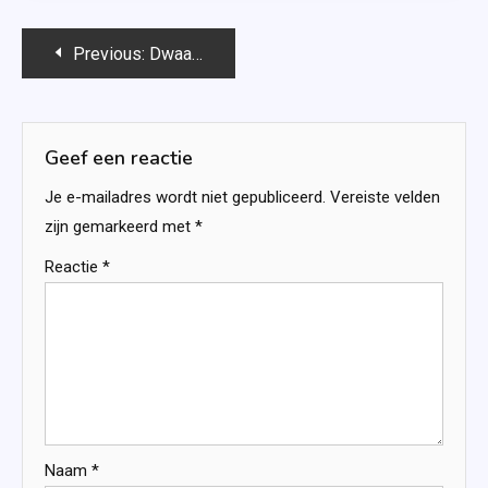
Bericht
Previous:
Dwaalspoor – Suzanne Vermeer
navigatie
Geef een reactie
Je e-mailadres wordt niet gepubliceerd.
Vereiste velden
zijn gemarkeerd met
*
Reactie
*
Naam
*