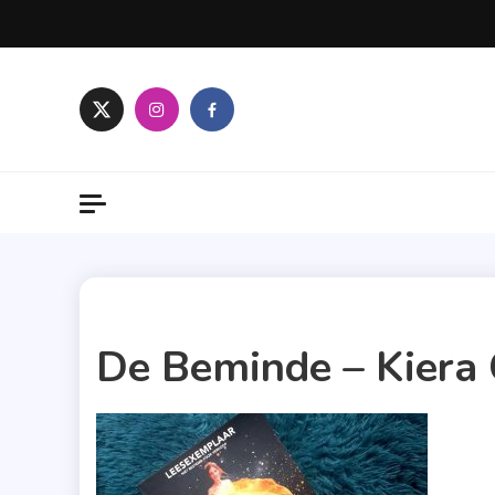
Skip
to
content
1 MIN READ
De Beminde – Kiera