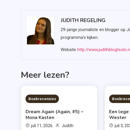
JUDITH REGELING
29-jarige journaliste en blogger op J
programma's kijken.
Website
http://www.judithblogtsolo.n
Meer lezen?
6 MINS READ
6 MIN
Boekrecensies
Boekrece
Dream Again (Again, #5) –
Een lege
Mona Kasten
Wester
juli 11, 2026
Judith
juli 3, 2