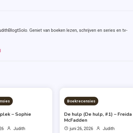
udithBlogtSolo. Geniet van boeken lezen, schrijven en series en tv-
l
S READ
7 MINS READ
nsies
Boekrecensies
 plek – Sophie
De hulp (De hulp, #1) – Freida
McFadden
026
Judith
juni 26, 2026
Judith