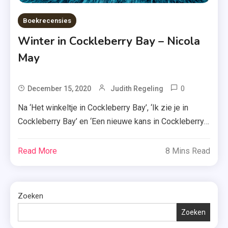
Boekrecensies
Winter in Cockleberry Bay – Nicola
May
0
Tagged
December 15, 2020
Judith Regeling
Een Nieuw
Na ‘Het winkeltje in Cockleberry Bay’, ‘Ik zie je in
Kans In
Cockleberry Bay’ en ‘Een nieuwe kans in Cockleberry
Cockleber
Bay’ is het vandaag alweer tijd om voor het laatst af te
Bay
reizen naar dit prachtige dorpje. Lees dus maar snel
Read More
8 Mins Read
,
verder, want ik vertel je hieronder alles over ‘Winter in
Het
Cockleberry Bay’. Het is winter in […]
Winkeltje I
Cockleber
Zoeken
Bay
Zoeken
,