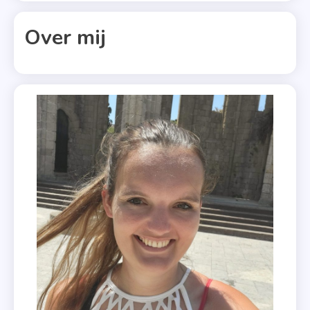
Ik Zie Je In
Cockleber
Over mij
Bay
,
Kerstboek
,
Nicola
May
,
Roman
,
Romantiek
,
Winter In
Cockleber
Bay
,