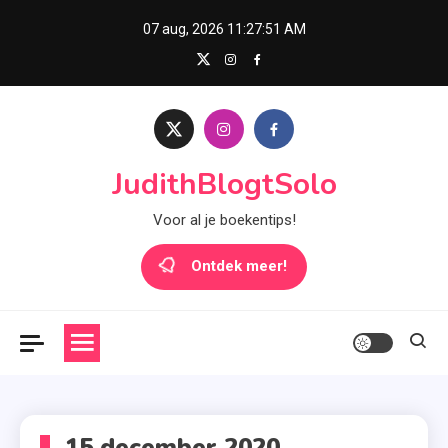
Skip
07 aug, 2026
11:27:51 AM
to
content
JudithBlogtSolo
Voor al je boekentips!
Ontdek meer!
15 december 2020