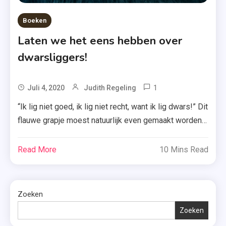
Boeken
Laten we het eens hebben over
dwarsliggers!
1
Tagged
Juli 4, 2020
Judith Regeling
2+1
“Ik lig niet goed, ik lig niet recht, want ik lig dwars!” Dit
,
flauwe grapje moest natuurlijk even gemaakt worden,
AMBO|Anthos
maar het is nu tijd voor serieuzere zaken. Ik wil het
,
met jullie vandaag namelijk niet hebben over reguliere
Read More
10 Mins Read
Dwarsliggers
paperbacks of hardcovers, maar over iets dat ik
,
langzaam aan ontdek: dwarsliggers. Wat zijn
Korting
dwarsliggers? Ik […]
Zoeken
,
Zomeractie
Zoeken