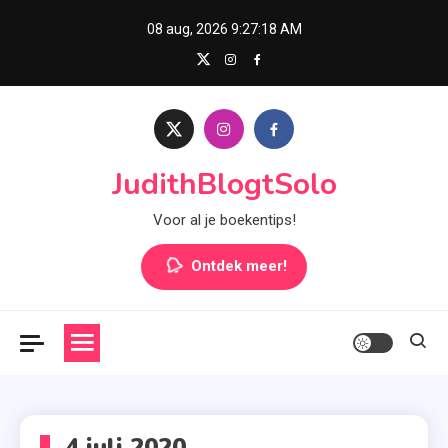
Skip
08 aug, 2026
9:27:18 AM
to
content
JudithBlogtSolo
Voor al je boekentips!
Ontdek meer!
4 juli 2020