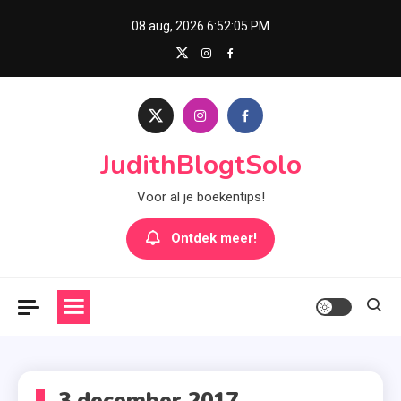
Skip
08 aug, 2026
6:52:05 PM
to
content
JudithBlogtSolo
Voor al je boekentips!
Ontdek meer!
3 december 2017