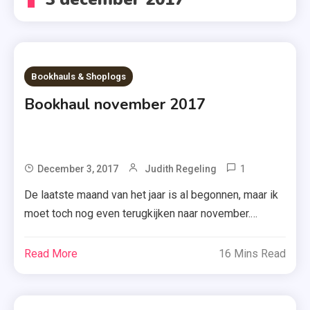
Bookhauls & Shoplogs
Bookhaul november 2017
1
Tagged
December 3, 2017
Judith Regeling
Bookhaul
De laatste maand van het jaar is al begonnen, maar ik
December
moet toch nog even terugkijken naar november.
,
Vandaag laat ik je zien welke boeken ik heb
Challenge
ontvangen. En dan weten jullie gelijk van welke
Read More
16 Mins Read
,
boeken er een recensie zal verschijnen. Leven zonder
In Het
filter – Fleur van Groningen Voel jij je anders dan de
Diepe
meeste […]