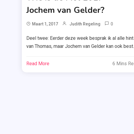
Jochem van Gelder?
0
Tagg
Maart 1, 2017
Judith Regeling
Jochem
Deel twee: Eerder deze week besprak ik al alle hint
Van
van Thomas, maar Jochem van Gelder kan ook best
Gelder
de Mol van 2017 zijn. Vandaag bespreek ik alle hint
,
richting deze presentator – mocht je nog aanvulling
WIDM
Read More
6 Mins R
hebben, laat het dan vooral weten in de reacties. In
,
het kort Jochem van Gelder – wie kent hem […]
Wie
Is
De
Mol