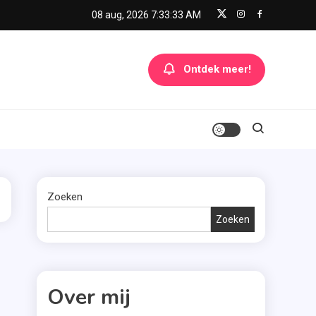
08 aug, 2026
7:33:33 AM
Ontdek meer!
Zoeken
Zoeken
Over mij